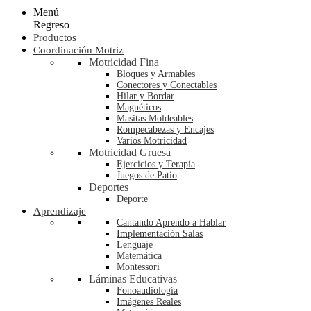
Menú
Regreso
Productos
Coordinación Motriz
Motricidad Fina
Bloques y Armables
Conectores y Conectables
Hilar y Bordar
Magnéticos
Masitas Moldeables
Rompecabezas y Encajes
Varios Motricidad
Motricidad Gruesa
Ejercicios y Terapia
Juegos de Patio
Deportes
Deporte
Aprendizaje
Cantando Aprendo a Hablar
Implementación Salas
Lenguaje
Matemática
Montessori
Láminas Educativas
Fonoaudiología
Imágenes Reales