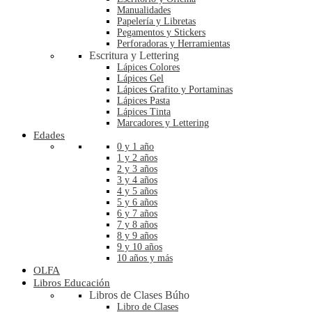
Manualidades
Papelería y Libretas
Pegamentos y Stickers
Perforadoras y Herramientas
Escritura y Lettering
Lápices Colores
Lápices Gel
Lápices Grafito y Portaminas
Lápices Pasta
Lápices Tinta
Marcadores y Lettering
Edades
0 y 1 año
1 y 2 años
2 y 3 años
3 y 4 años
4 y 5 años
5 y 6 años
6 y 7 años
7 y 8 años
8 y 9 años
9 y 10 años
10 años y más
OLFA
Libros Educación
Libros de Clases Búho
Libro de Clases