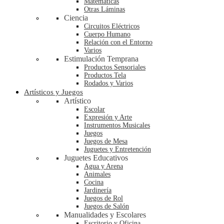
Matemáticas
Otras Láminas
Ciencia
Circuitos Eléctricos
Cuerpo Humano
Relación con el Entorno
Varios
Estimulación Temprana
Productos Sensoriales
Productos Tela
Rodados y Varios
Artísticos y Juegos
Artístico
Escolar
Expresión y Arte
Instrumentos Musicales
Juegos
Juegos de Mesa
Juguetes y Entretención
Juguetes Educativos
Agua y Arena
Animales
Cocina
Jardinería
Juegos de Rol
Juegos de Salón
Manualidades y Escolares
Escritorio y Oficina