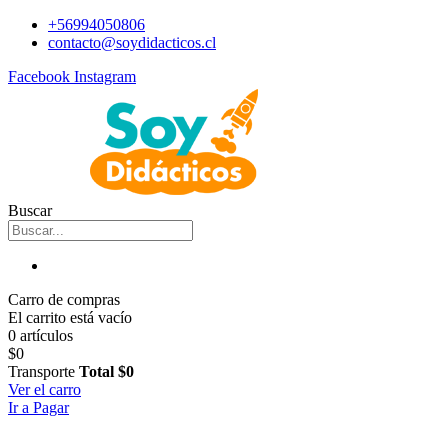
+56994050806
contacto@soydidacticos.cl
Facebook
Instagram
Buscar
Carro de compras
El carrito está vacío
0 artículos
$0
Transporte
Total
$0
Ver el carro
Ir a Pagar