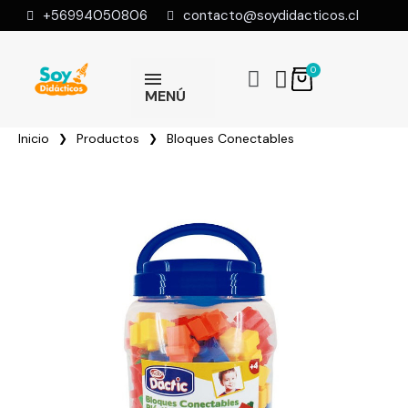
+56994050806
contacto@soydidacticos.cl
MENÚ
Inicio
Productos
Bloques Conectables